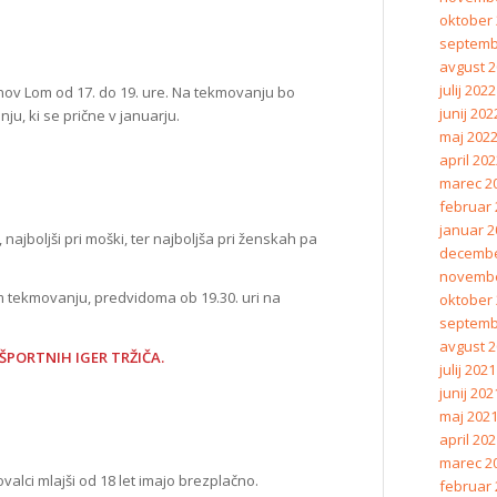
oktober
septemb
avgust 
julij 2022
ov Lom od 17. do 19. ure. Na tekmovanju bo
junij 202
nju, ki se prične v januarju.
maj 202
april 20
marec 2
februar 
januar 2
 najboljši pri moški, ter najboljša pri ženskah pa
decembe
novembe
m tekmovanju, predvidoma ob 19.30. uri na
oktober
septemb
avgust 
ŠPORTNIH IGER TRŽIČA.
julij 2021
junij 202
maj 202
april 20
marec 2
alci mlajši od 18 let imajo brezplačno.
februar 