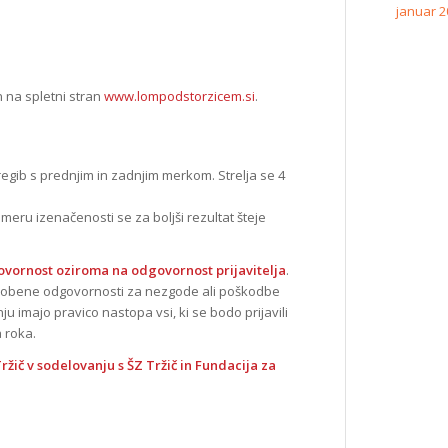
januar 2
n na spletni stran
www.lompodstorzicem.si
.
egib s prednjim in zadnjim merkom. Strelja se 4
meru izenačenosti se za boljši rezultat šteje
ovornost oziroma na odgovornost prijavitelja
.
 nobene odgovornosti za nezgode ali poškodbe
u imajo pravico nastopa vsi, ki se bodo prijavili
 roka.
žič v sodelovanju s ŠZ Tržič in Fundacija za