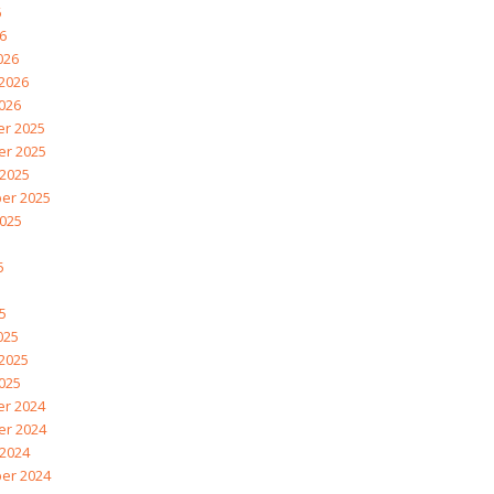
6
26
026
2026
026
r 2025
r 2025
 2025
er 2025
2025
5
5
25
025
2025
025
r 2024
r 2024
 2024
er 2024