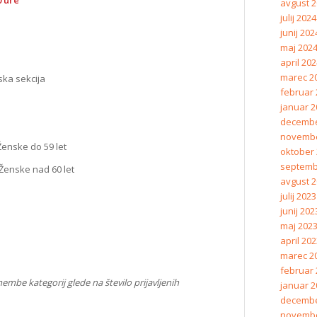
avgust 
julij 2024
junij 202
maj 202
april 20
marec 2
ska sekcija
februar 
januar 2
decembe
novembe
do 59 let
oktober
septemb
e nad 60 let
avgust 
julij 2023
junij 202
maj 202
april 20
marec 2
februar 
embe kategorij glede na število prijavljenih
januar 2
decembe
novembe