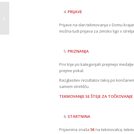
PRIJAVE
POROČILO o izvedbi tečaja
fraktalnega risanja
Prijave na dan tekmovanja v Domu krajan
možna tudi prijava za zimsko ligo v strelja
PRIZNANJA
Prvi trije po kategorijah prejmejo medalje,
prejme pokal.
Razglasitev rezultatov takoj po končane
samem strelišču.
TEKMOVANJE SE ŠTEJE ZA TOČKOVANJE 
STARTNINA
Prijavnina znaša
5€
na tekmovalca, tekmov