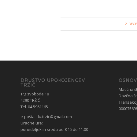
2. DEC
DRUŠTVO UPOKOJENCEV
OSNOV
TRŽIČ
Matična š
Trg svobode 18
Davčna št
4290 TRŽIČ
Transakcij
Tel. 04 5961165
00007569
e-pošta:
du.trzic@gmail.com
Uradne ure:
ponedeljek in sreda od 8.15 do 11.00