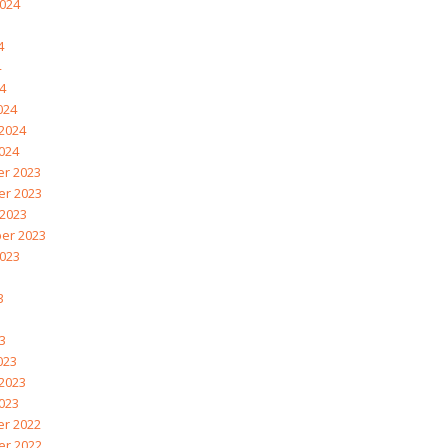
2024
4
4
24
024
2024
024
r 2023
r 2023
 2023
er 2023
2023
3
3
23
023
2023
023
r 2022
r 2022