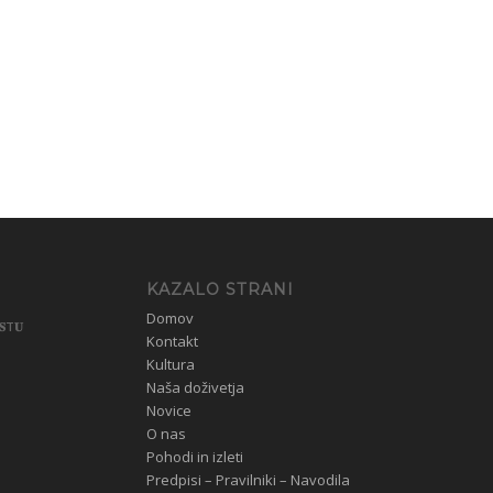
KAZALO STRANI
Domov
𝐒T𝐔
Kontakt
Kultura
Naša doživetja
Novice
O nas
Pohodi in izleti
Predpisi – Pravilniki – Navodila