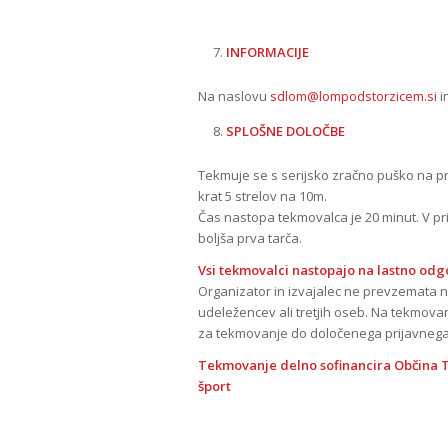
INFORMACIJE
Na naslovu
sdlom@lompodstorzicem.si
i
SPLOŠNE DOLOČBE
Tekmuje se s serijsko zračno puško na pr
krat 5 strelov na 10m.
Čas nastopa tekmovalca je 20 minut. V pri
boljša prva tarča.
Vsi tekmovalci nastopajo na lastno odg
Organizator in izvajalec ne prevzemata
udeležencev ali tretjih oseb. Na tekmovanj
za tekmovanje do določenega prijavnega
Tekmovanje delno sofinancira Občina Tr
šport