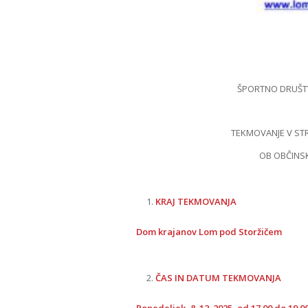
ŠPORTNO DRUŠT
TEKMOVANJE V ST
OB OBČINS
KRAJ TEKMOVANJA
Dom krajanov Lom pod Storžičem
ČAS IN DATUM TEKMOVANJA
Ponedeljek, 8. 12. 2025, od 17.00 do 19.0