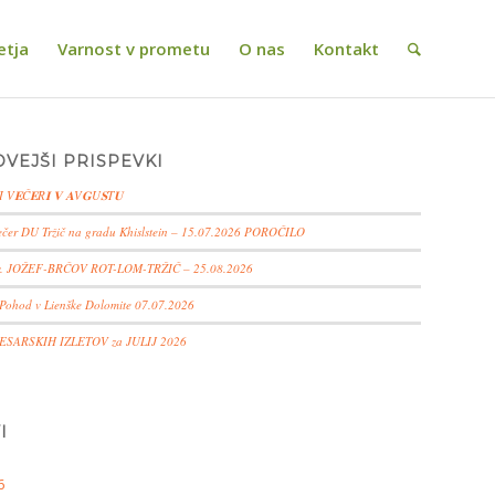
etja
Varnost v prometu
O nas
Kontakt
VEJŠI PRISPEVKI
I V𝐄Č𝐄R𝐈 𝐕 𝐀V𝐆U𝐒T𝐔
ečer DU Tržič na gradu Khislstein – 15.07.2026 POROČILO
. JOŽEF-BRČOV ROT-LOM-TRŽIČ – 25.08.2026
 Pohod v Lienške Dolomite 07.07.2026
ESARSKIH IZLETOV za JULIJ 2026
I
6