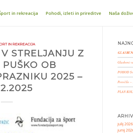
Šport in rekreacija
Pohodi, izleti in prireditve
Naša doživ
NAJNO
ORT IN REKREACIJA
V STRELJANJU Z
𝐆L𝐀S𝐁E𝐍
 PUŠKO OB
Glasbeni v
POHOD Sv
RAZNIKU 2025 –
Poročilo –
12.2025
PLAN KOL
ARHIV
julij 2026
junij 202