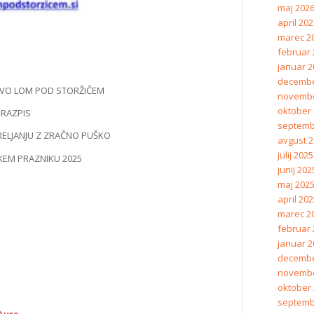
maj 202
april 20
marec 2
februar 
januar 2
decembe
VO LOM POD STORŽIČEM
novembe
oktober
RAZPIS
septemb
RELJANJU Z ZRAČNO PUŠKO
avgust 
julij 2025
KEM PRAZNIKU 2025
junij 202
maj 202
april 20
marec 2
februar 
januar 2
decembe
novembe
oktober
septemb
0 ure