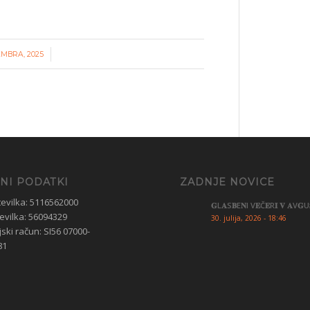
/
EMBRA, 2025
NI PODATKI
ZADNJE NOVICE
tevilka: 5116562000
𝐆L𝐀S𝐁E𝐍I V𝐄Č𝐄R𝐈 𝐕 𝐀V𝐆U
evilka: 56094329
30. julija, 2026 - 18:46
ski račun: SI56 07000-
81